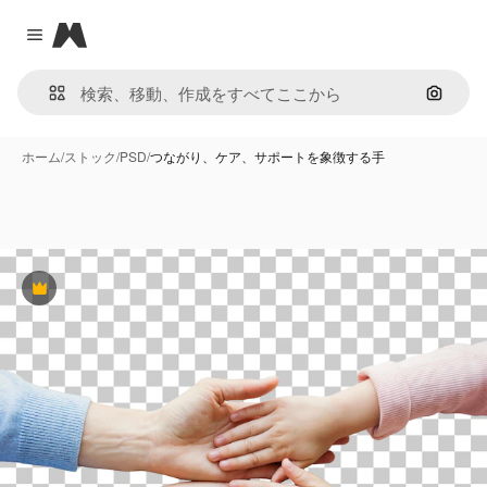
Magnific
Close menu
画像で
ホーム
/
ストック
/
PSD
/
つながり、ケア、サポートを象徴する手
Premium