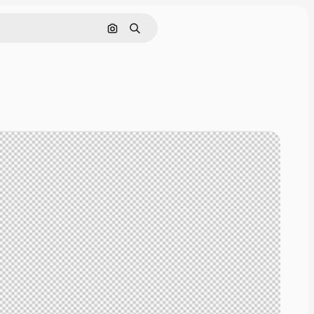
画像で検索
検索