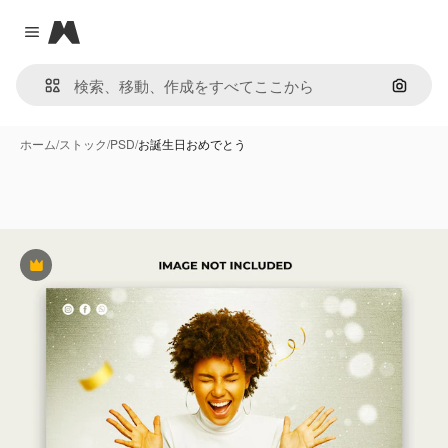
Magnific
Close menu
画像で
ホーム
/
ストック
/
PSD
/
お誕生日おめでとう
Premium