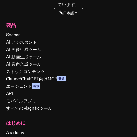
ています。
日本語
製品
Spaces
AI アシスタント
AI 画像生成ツール
AI 動画生成ツール
AI 音声合成ツール
ストックコンテンツ
Claude/ChatGPT向けMCP
新規
エージェント
新規
API
モバイルアプリ
すべてのMagnificツール
はじめに
Academy