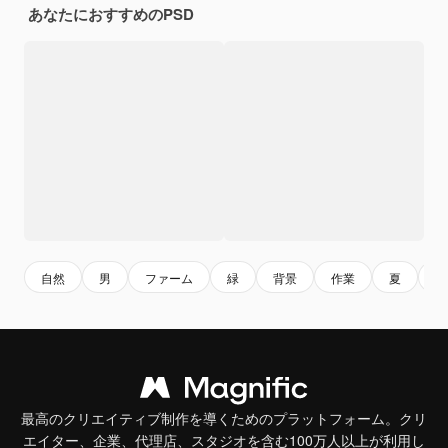
あなたにおすすめのPSD
自然
男
ファーム
緑
背景
作業
夏
庭
最高のクリエイティブ制作を導くためのプラットフォーム。クリ
エイター、企業、代理店、スタジオを含む100万人以上が利用し