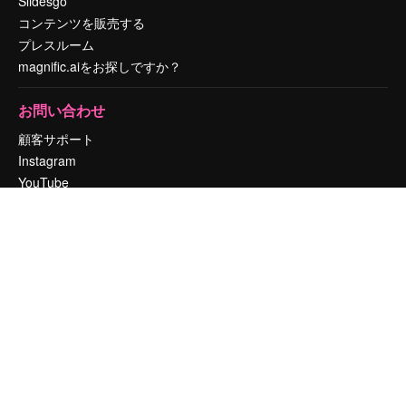
Slidesgo
コンテンツを販売する
プレスルーム
magnific.aiをお探しですか？
お問い合わせ
顧客サポート
Instagram
YouTube
LinkedIn
TikTok
Discord
X
Reddit
Copyright © 2010-
2026
Freepik Company S.L.U.
無断複写・転載を禁じま
す
.