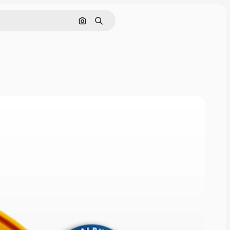
画像で検索
検索