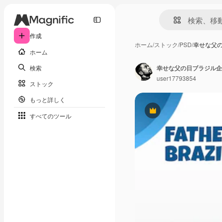
作成
ホーム
/
ストック
/
PSD
/
幸せな父
ホーム
検索
幸せな父の日ブラジル企
user17793854
ストック
もっと詳しく
Premium
すべてのツール