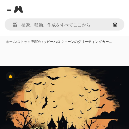
Magnific
Close menu
画像で
ホーム
/
ストック
/
PSD
/
ハッピーハロウィーンのグリーティングカー…
Premium