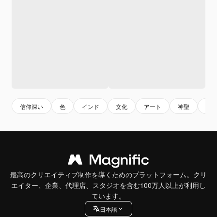
信仰深い
色
インド
文化
アート
神聖
パ
最高のクリエイティブ制作を導くためのプラットフォーム。クリ
エイター、企業、代理店、スタジオを含む100万人以上が利用し
ています。
日本語