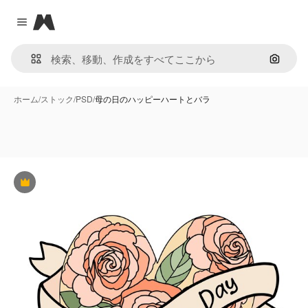
Magnific
Close menu
画像で
ホーム
/
ストック
/
PSD
/
母の日のハッピーハートとバラ
Premium