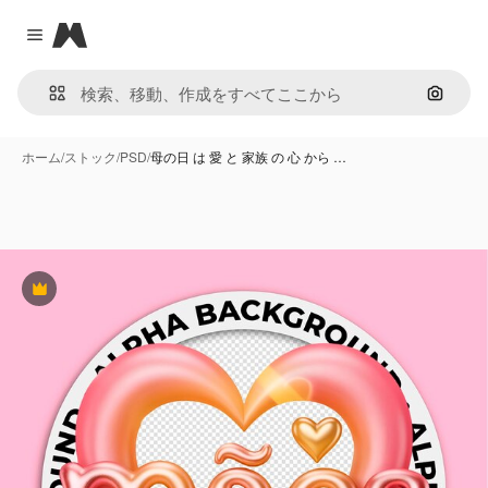
Magnific
Close menu
画像で
ホーム
/
ストック
/
PSD
/
母の日 は 愛 と 家族 の 心 から …
Premium