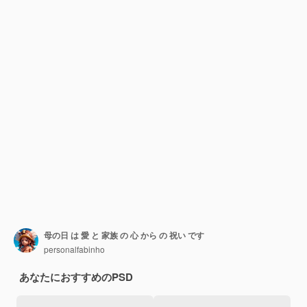
母の日 は 愛 と 家族 の 心 から の 祝い です
personalfabinho
あなたにおすすめのPSD