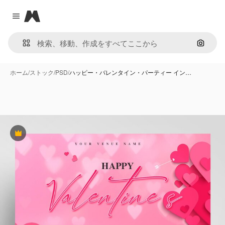
Magnific
Close menu
画像で
ホーム
/
ストック
/
PSD
/
ハッピー・バレンタイン・パーティー イン…
Premium