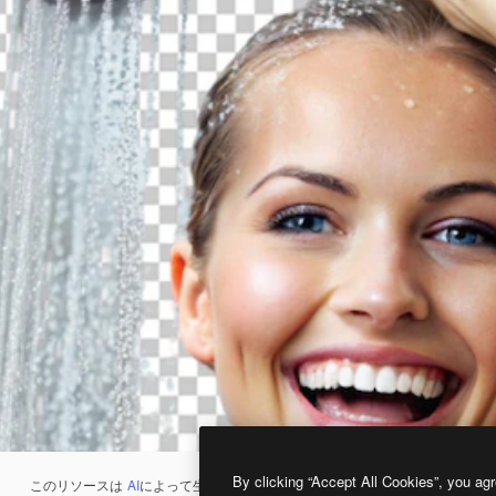
By clicking “Accept All Cookies”, you agr
このリソースは
AI
によって生成されたものです。
AI画像生成ツール
を使うと