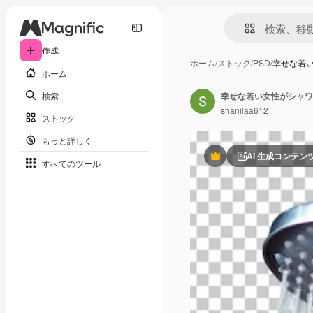
作成
ホーム
/
ストック
/
PSD
/
幸せな若
ホーム
検索
幸せな若い女性がシャワ
shanilaa612
ストック
もっと詳しく
AI 生成コンテン
Premium
すべてのツール