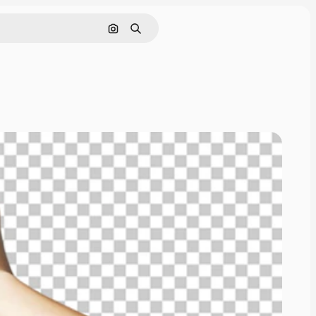
画像で検索
検索