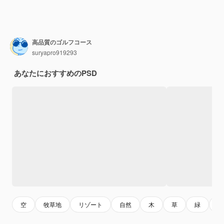
高品質のゴルフコース
suryapro919293
あなたにおすすめのPSD
空
牧草地
リゾート
自然
木
草
緑
背