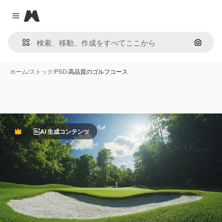
Magnific
Close menu
画像で
ホーム
/
ストック
/
PSD
/
高品質のゴルフコース
AI 生成コンテンツ
Premium