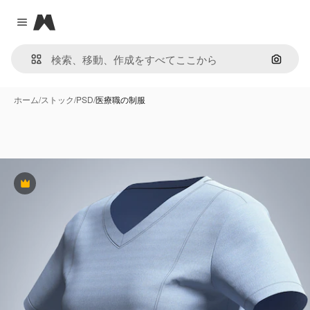
Magnific
Close menu
画像で
ホーム
/
ストック
/
PSD
/
医療職の制服
Premium