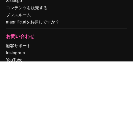
Slidesgo
コンテンツを販売する
プレスルーム
magnific.aiをお探しですか？
お問い合わせ
顧客サポート
Instagram
YouTube
LinkedIn
TikTok
Discord
X
Reddit
Copyright © 2010-
2026
Freepik Company S.L.U.
無断複写・転載を禁じま
す
.