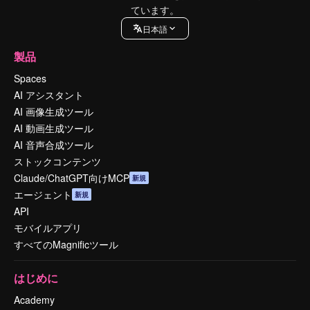
ています。
日本語
製品
Spaces
AI アシスタント
AI 画像生成ツール
AI 動画生成ツール
AI 音声合成ツール
ストックコンテンツ
Claude/ChatGPT向けMCP
新規
エージェント
新規
API
モバイルアプリ
すべてのMagnificツール
はじめに
Academy