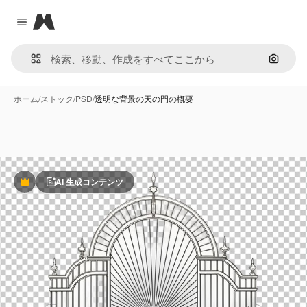
Magnific
Close menu
画像で
ホーム
/
ストック
/
PSD
/
透明な背景の天の門の概要
AI 生成コンテンツ
Premium