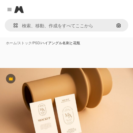
Magnific
Close menu
画像で
ホーム
/
ストック
/
PSD
/
ハイアングル名刺と花瓶
Premium