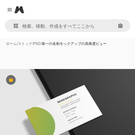
Magnific
Close menu
画像で
ホーム
/
ストック
/
PSD
/
単一の名刺モックアップの高角度ビュー
Premium