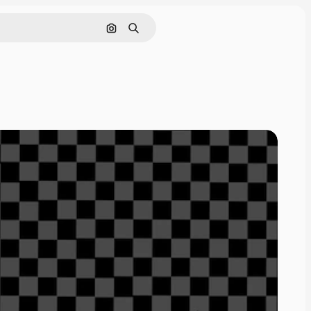
画像で検索
検索