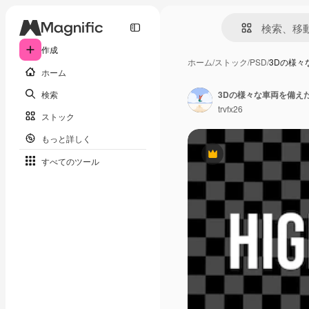
作成
ホーム
/
ストック
/
PSD
/
3Dの様
ホーム
検索
3Dの様々な車両を備え
trvfx26
ストック
もっと詳しく
Premium
すべてのツール