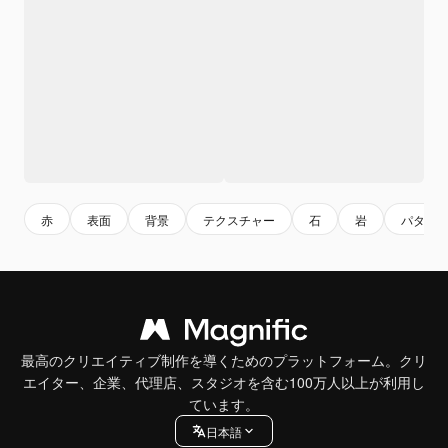
赤
表面
背景
テクスチャー
石
岩
パター
最高のクリエイティブ制作を導くためのプラットフォーム。クリ
エイター、企業、代理店、スタジオを含む100万人以上が利用し
ています。
日本語