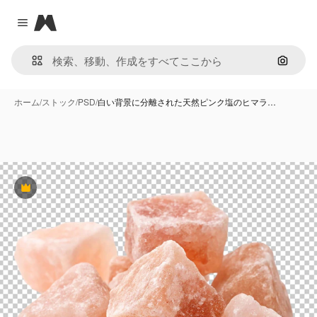
Magnific
Close menu
画像で
ホーム
/
ストック
/
PSD
/
白い背景に分離された天然ピンク塩のヒマラ…
Premium