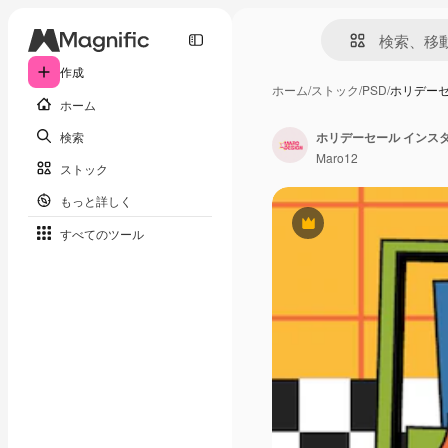
作成
ホーム
/
ストック
/
PSD
/
ホリデーセ
ホーム
検索
ホリデーセール インス
Maro12
ストック
もっと詳しく
Premium
すべてのツール