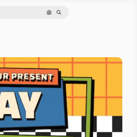
画像で検索
検索