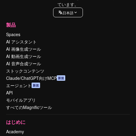
ています。
日本語
製品
Spaces
AI アシスタント
AI 画像生成ツール
AI 動画生成ツール
AI 音声合成ツール
ストックコンテンツ
Claude/ChatGPT向けMCP
新規
エージェント
新規
API
モバイルアプリ
すべてのMagnificツール
はじめに
Academy