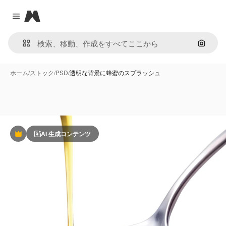
Magnific
Close menu
画像で
ホーム
/
ストック
/
PSD
/
透明な背景に蜂蜜のスプラッシュ
AI 生成コンテンツ
Premium