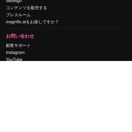
Slidesgo
コンテンツを販売する
プレスルーム
magnific.aiをお探しですか？
お問い合わせ
顧客サポート
Instagram
YouTube
LinkedIn
TikTok
Discord
X
Reddit
Copyright © 2010-
2026
Freepik Company S.L.U.
無断複写・転載を禁じま
す
.