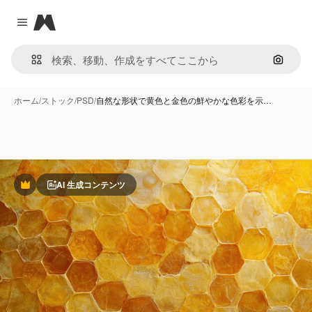
Magnific
Close menu
画像で
ホーム
/
ストック
/
PSD
/
自然な形状で黄色と金色の鮮やかな色彩を示…
AI 生成コンテンツ
Premium