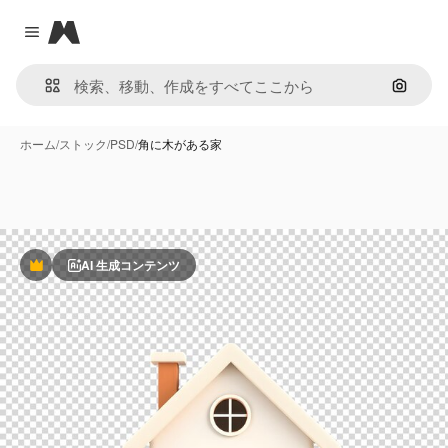
Magnific
Close menu
画像で
ホーム
/
ストック
/
PSD
/
角に木がある家
AI 生成コンテンツ
Premium