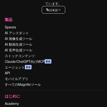
ています。
日本語
製品
Spaces
AI アシスタント
AI 画像生成ツール
AI 動画生成ツール
AI 音声合成ツール
ストックコンテンツ
Claude/ChatGPT向けMCP
新規
エージェント
新規
API
モバイルアプリ
すべてのMagnificツール
はじめに
Academy