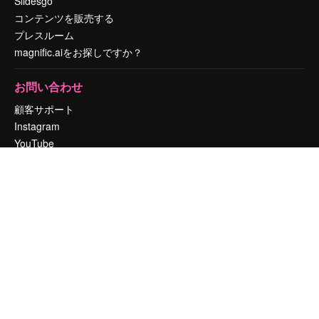
Slidesgo
コンテンツを販売する
プレスルーム
magnific.aiをお探しですか？
お問い合わせ
顧客サポート
Instagram
YouTube
LinkedIn
TikTok
Discord
X
Reddit
Copyright © 2010-
2026
Freepik Company S.L.U.
無断複写・転載を禁じま
す
.