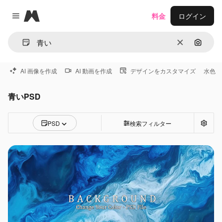
Magnific
料金
ログイン
Close menu
消去
画像で
AI 画像を作成
AI 動画を作成
デザインをカスタマイズ
水色
青いPSD
PSD
検索フィルター