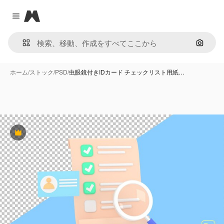
Magnific
Close menu
画像で
ホーム
/
ストック
/
PSD
/
虫眼鏡付きIDカード チェックリスト用紙…
Premium