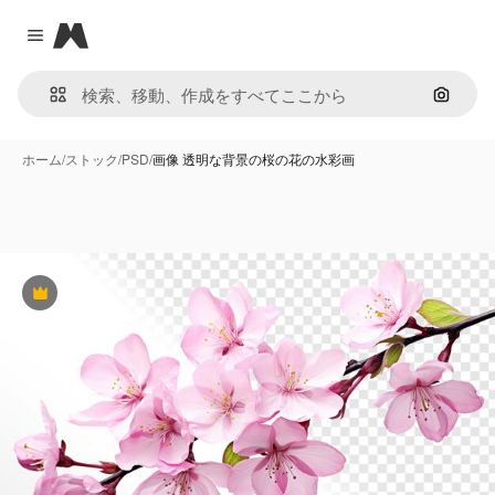
Magnific
Close menu
画像で
ホーム
/
ストック
/
PSD
/
画像 透明な背景の桜の花の水彩画
Premium