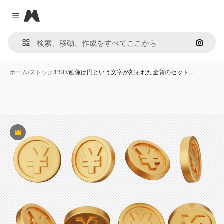
Magnific
Close menu
画像で
ホーム
/
ストック
/
PSD
/
画像は円という文字が刻まれた金貨のセット…
Premium