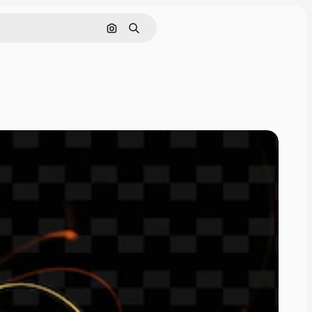
画像で検索
検索