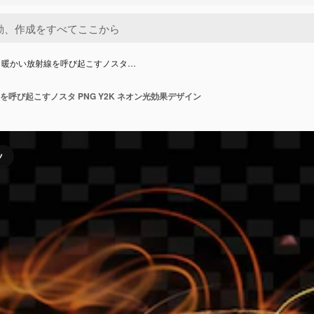
と暖かい放射線を呼び起こすノスタ…
呼び起こすノスタ PNG Y2K ネオン光効果デザイン
ツ