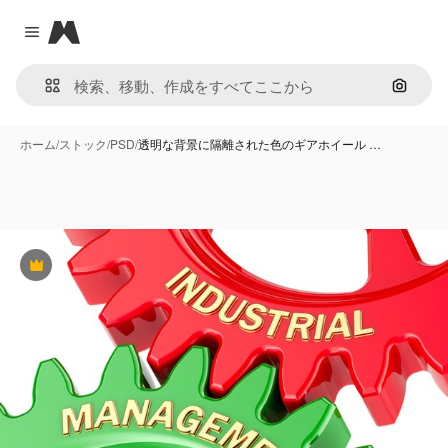
Magnific
Close menu
画像で
ホーム
/
ストック
/
PSD
/
透明な背景に隔離された色のギアホイール …
Premium