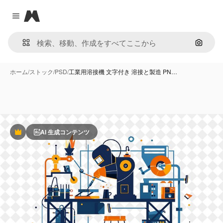
Magnific
Close menu
画像で
ホーム
/
ストック
/
PSD
/
工業用溶接機 文字付き 溶接と製造 PN…
AI 生成コンテンツ
Premium