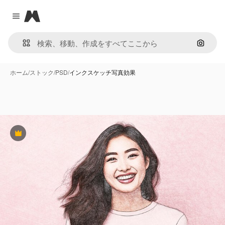
Magnific
Close menu
画像で
ホーム
/
ストック
/
PSD
/
インクスケッチ写真効果
Premium