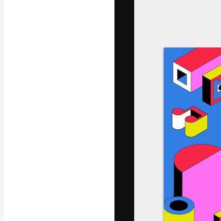
フォント
最高のクリエイ
ットフォーム。
店、スタジオを
います。
日本語
Copyright © 2010-