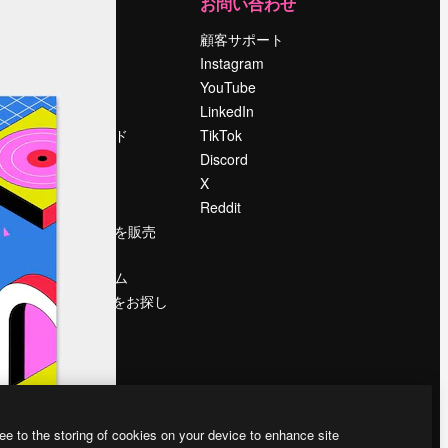
運営
お問い合わせ
料金
顧客サポート
会社概要
Instagram
Reviews
YouTube
採用情報
LinkedIn
検索トレンド
TikTok
ブログ
Discord
イベント
X
Slidesgo
Reddit
コンテンツを販売
する
プレスルーム
magnific.aiをお探し
ですか？
ee to the storing of cookies on your device to enhance site