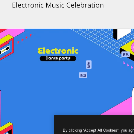
製品
はじめに
ティブ制作を導くためのプラ
Spaces
Academy
クリエイター、企業、代理
AI アシスタント
ドキュメント
含む100万人以上が利用して
AI 画像生成ツール
サポート
AI 動画生成ツール
利用規約
AI 音声合成ツール
プライバシーポリ
シー
ストックコンテン
ツ
オリジナル
新規
Claude/ChatGPT
クッキーポリシー
新
規
向けMCP
トラストセンター
エージェント
アフィリエイト
新規
API
法人向け
モバイルアプリ
すべてのMagnificツ
ール
2026
Freepik Company S.L.U.
無断複写・転載を禁じます
.
By clicking “Accept All Cookies”, you agr