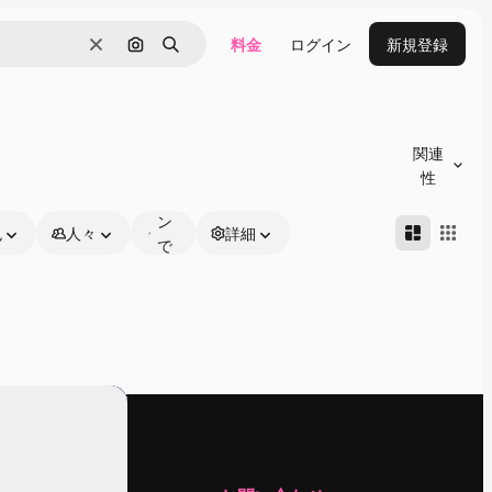
料金
ログイン
新規登録
消去
画像で検索
検索
オ
ン
関連
ラ
性
イ
ン
色
人々
詳細
で
編
集
可
能