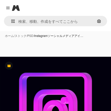
Magnific
Close menu
画像で
ホーム
/
ストック
/
PSD
/
Instagramソーシャルメディアアイ…
Premium