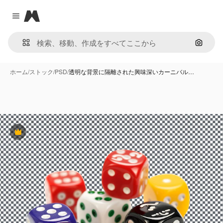
Magnific
Close menu
画像で
ホーム
/
ストック
/
PSD
/
透明な背景に隔離された興味深いカーニバル…
Premium