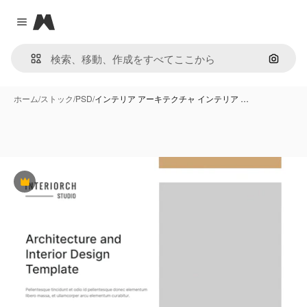
Magnific
Close menu
画像で
ホーム
/
ストック
/
PSD
/
インテリア アーキテクチャ インテリア …
Premium