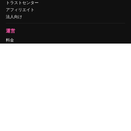
トラストセンター
アフィリエイト
法人向け
運営
料金
会社概要
Reviews
採用情報
検索トレンド
ブログ
イベント
Slidesgo
コンテンツを販売する
プレスルーム
magnific.aiをお探しですか？
お問い合わせ