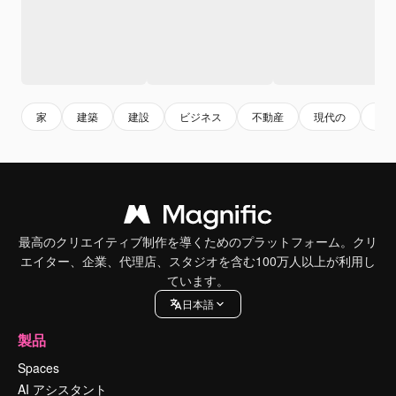
家
建築
建設
ビジネス
不動産
現代の
ス
最高のクリエイティブ制作を導くためのプラットフォーム。クリ
エイター、企業、代理店、スタジオを含む100万人以上が利用し
ています。
日本語
製品
Spaces
AI アシスタント