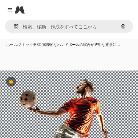
Magnific
Close menu
画像で
ホーム
/
ストック
/
PSD
/
国際的なハンドボールの試合が透明な背景に…
Premium