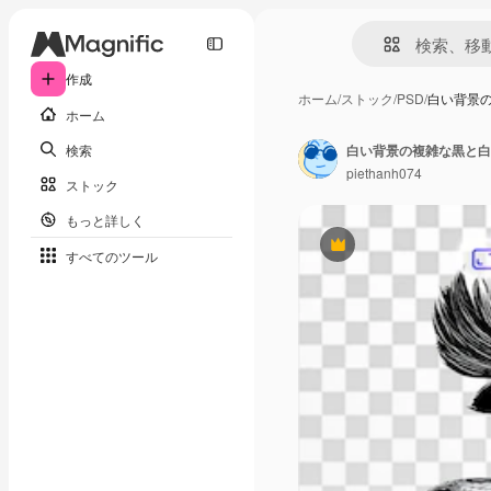
作成
ホーム
/
ストック
/
PSD
/
白い背景
ホーム
検索
白い背景の複雑な黒と白
piethanh074
ストック
もっと詳しく
Premium
すべてのツール