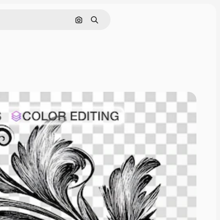
画像で検索
検索