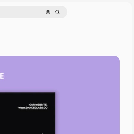
画像で検索
検索