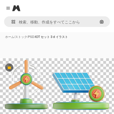
Magnific
Close menu
画像で
ホーム
/
ストック
/
PSD
/
IOT セット 3 d イラスト
Premium