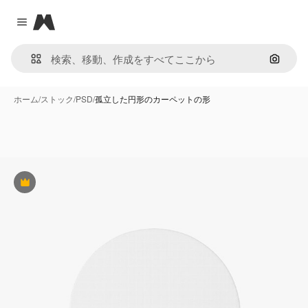
Magnific
Close menu
画像で
ホーム
/
ストック
/
PSD
/
孤立した円形のカーペットの形
Premium