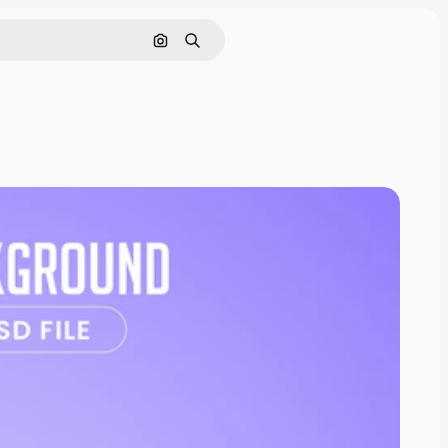
画像で検索
検索