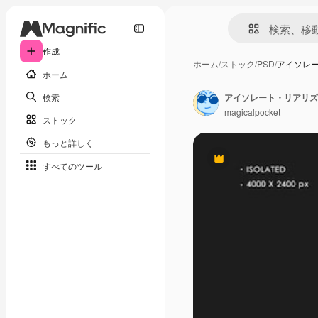
作成
ホーム
/
ストック
/
PSD
/
アイソレ
ホーム
検索
magicalpocket
ストック
もっと詳しく
Premium
すべてのツール