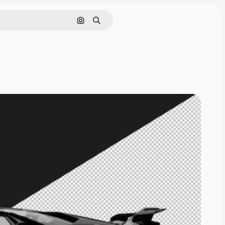
画像で検索
検索