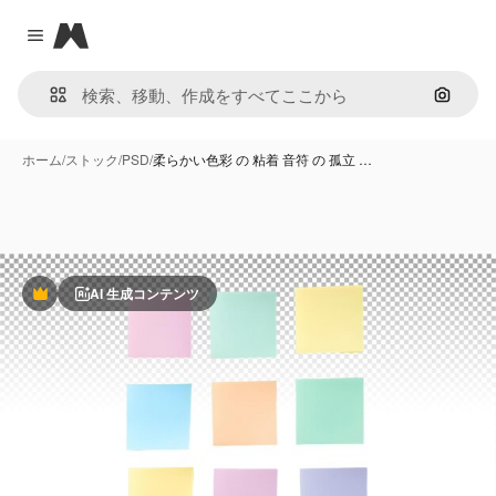
Magnific
Close menu
画像で
ホーム
/
ストック
/
PSD
/
柔らかい色彩 の 粘着 音符 の 孤立 …
AI 生成コンテンツ
Premium