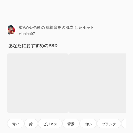
柔らかい色彩 の 粘着 音符 の 孤立 し た セット
vianina07
あなたにおすすめのPSD
青い
緑
ビジネス
背景
白い
ブランク
ス