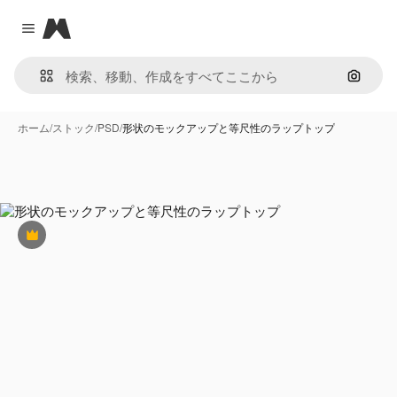
Magnific
Close menu
画像で
ホーム
/
ストック
/
PSD
/
形状のモックアップと等尺性のラップトップ
Premium