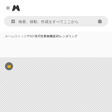
Magnific
Close menu
画像で
ホーム
/
ストック
/
PSD
/
等尺性事務機器3Dレンダリング
Premium