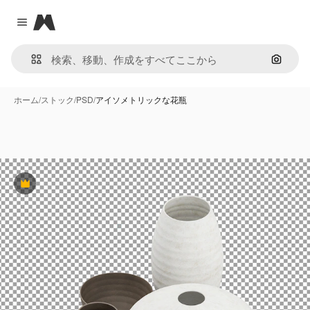
Magnific
Close menu
画像で
ホーム
/
ストック
/
PSD
/
アイソメトリックな花瓶
Premium