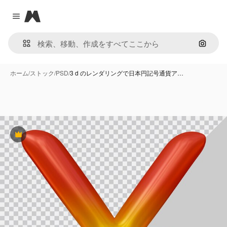
Magnific
Close menu
画像で
ホーム
/
ストック
/
PSD
/
3 d のレンダリングで日本円記号通貨ア…
Premium