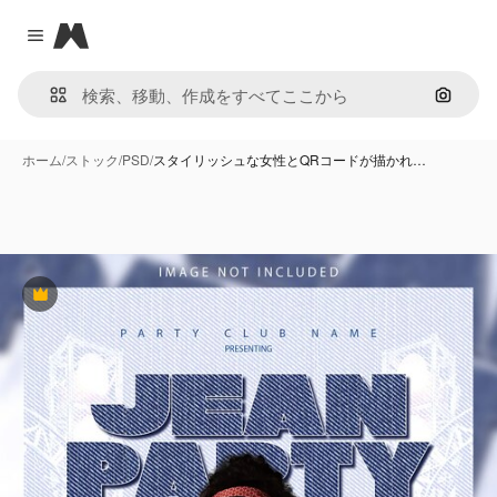
Magnific
Close menu
画像で
ホーム
/
ストック
/
PSD
/
スタイリッシュな女性とQRコードが描かれ…
Premium