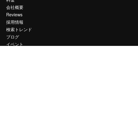
会社概要
Reviews
採用情報
検索トレンド
ブログ
イベント
Slidesgo
コンテンツを販売する
プレスルーム
magnific.aiをお探しですか？
お問い合わせ
顧客サポート
Instagram
YouTube
LinkedIn
TikTok
Discord