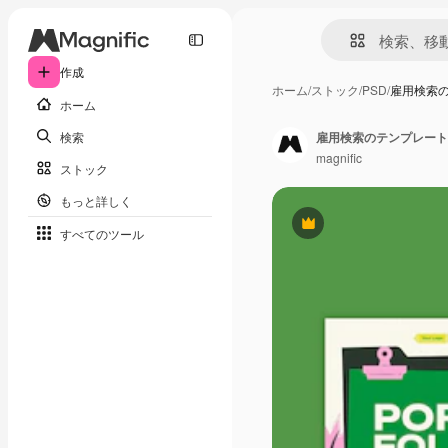
作成
ホーム
/
ストック
/
PSD
/
雇用検索
ホーム
検索
雇用検索のテンプレート
magnific
ストック
もっと詳しく
Premium
すべてのツール