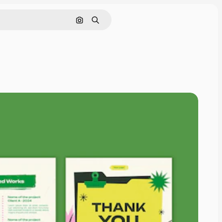
画像で検索
検索