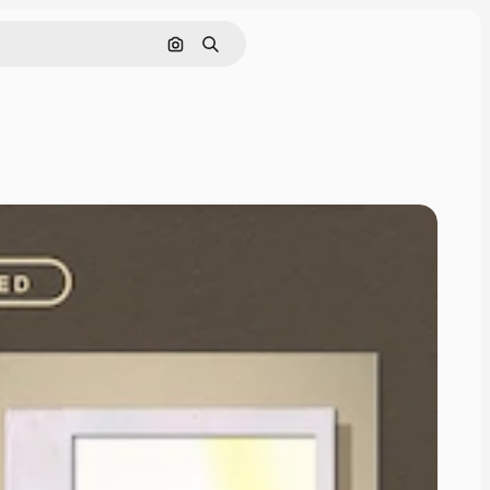
画像で検索
検索