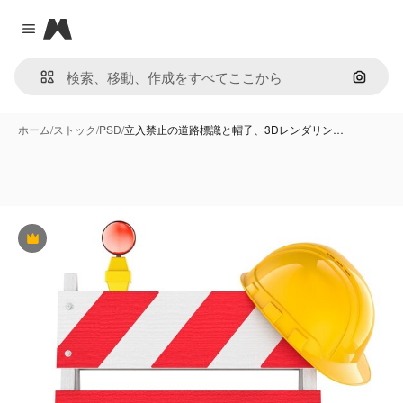
Magnific
Close menu
画像で
ホーム
/
ストック
/
PSD
/
立入禁止の道路標識と帽子、3Dレンダリン…
Premium